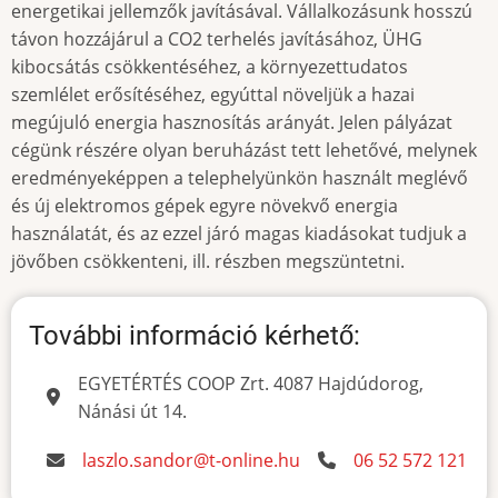
energetikai jellemzők javításával. Vállalkozásunk hosszú
távon hozzájárul a CO2 terhelés javításához, ÜHG
kibocsátás csökkentéséhez, a környezettudatos
szemlélet erősítéséhez, egyúttal növeljük a hazai
megújuló energia hasznosítás arányát. Jelen pályázat
cégünk részére olyan beruházást tett lehetővé, melynek
eredményeképpen a telephelyünkön használt meglévő
és új elektromos gépek egyre növekvő energia
használatát, és az ezzel járó magas kiadásokat tudjuk a
jövőben csökkenteni, ill. részben megszüntetni.
További információ kérhető:
EGYETÉRTÉS COOP Zrt. 4087 Hajdúdorog,
Nánási út 14.
laszlo.sandor@t-online.hu
06 52 572 121