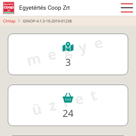
Ugrás
Egyetértés Coop Zrt
a
tartalomra
Címlap
GINOP-4.1.3-19-2019-01238
megye
3
üzlet
24