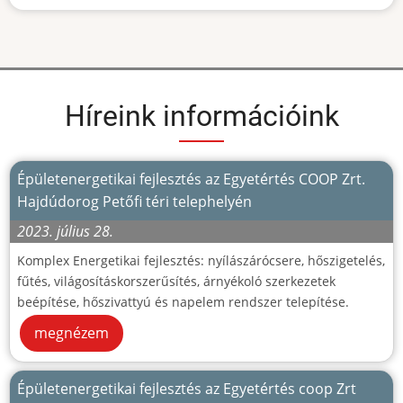
Híreink információink
Épületenergetikai fejlesztés az Egyetértés COOP Zrt.
Hajdúdorog Petőfi téri telephelyén
2023. július 28.
Komplex Energetikai fejlesztés: nyílászárócsere, hőszigetelés,
fűtés, világosításkorszerűsítés, árnyékoló szerkezetek
beépítése, hőszivattyú és napelem rendszer telepítése.
megnézem
Épületenergetikai fejlesztés az Egyetértés coop Zrt