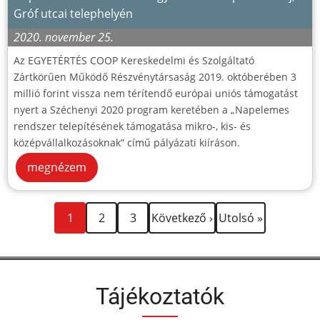
Gróf utcai telephelyén
2020. november 25.
Az EGYETÉRTÉS COOP Kereskedelmi és Szolgáltató
Zártkörűen Működő Részvénytársaság 2019. októberében 3
millió forint vissza nem térítendő európai uniós támogatást
nyert a Széchenyi 2020 program keretében a „Napelemes
rendszer telepítésének támogatása mikro-, kis- és
középvállalkozásoknak” című pályázati kiíráson.
megnézem
Jelenlegi
Oldal
Oldal
Következő
Utolsó
Oldalszámozás
1
2
3
Következő ›
Utolsó »
oldal
oldal
oldal
Tájékoztatók