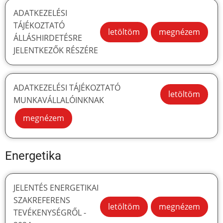
ADATKEZELÉSI
TÁJÉKOZTATÓ
letöltöm
megnézem
ÁLLÁSHIRDETÉSRE
JELENTKEZŐK RÉSZÉRE
ADATKEZELÉSI TÁJÉKOZTATÓ
letöltöm
MUNKAVÁLLALÓINKNAK
megnézem
Energetika
JELENTÉS ENERGETIKAI
SZAKREFERENS
letöltöm
megnézem
TEVÉKENYSÉGRŐL -