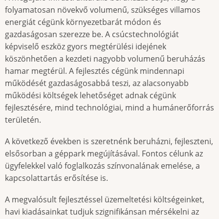
folyamatosan növekvő volumenű, szükséges villamos
energiát cégünk környezetbarát módon és
gazdaságosan szerezze be. A csúcstechnológiát
képviselő eszköz gyors megtérülési idejének
köszönhetően a kezdeti nagyobb volumenű beruházás
hamar megtérül. A fejlesztés cégünk mindennapi
működését gazdaságosabbá teszi, az alacsonyabb
működési költségek lehetőséget adnak cégünk
fejlesztésére, mind technológiai, mind a humánerőforrás
területén.
A következő években is szeretnénk beruházni, fejleszteni,
elsősorban a géppark megújításával. Fontos célunk az
ügyfelekkel való foglalkozás színvonalának emelése, a
kapcsolattartás erősítése is.
A megvalósult fejlesztéssel üzemeltetési költségeinket,
havi kiadásainkat tudjuk szignifikánsan mérsékelni az